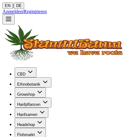
|
EN
DE
Anmelden
|
Registrieren
CBD
Ethnobotanik
Growshop
Hanfpflanzen
Hanfsamen
Headshop
Flohmarkt