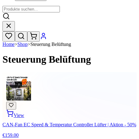
Home
>
Shop
>
Steuerung Belüftung
Steuerung Belüftung
View
CAN-Fan EC Speed & Temperatur Controller Lüfter | Aktion - 50%
€159.00