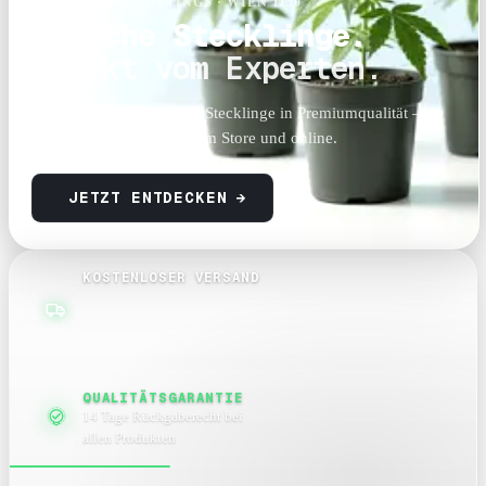
STAMMBAUM CUTTINGS · WIEN 1150
Frische Stecklinge.
Direkt vom Experten.
Handverlesene Cannabis-Stecklinge in Premiumqualität —
jede Woche neue Sorten im Store und online.
JETZT ENTDECKEN
→
KOSTENLOSER VERSAND
QUALITÄTSGARANTIE
14 Tage Rückgaberecht bei
allen Produkten