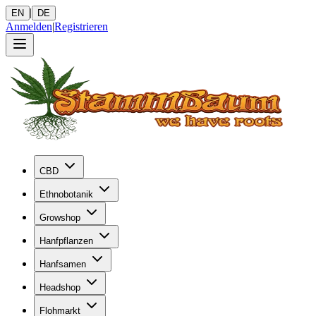
|
EN
DE
Anmelden
|
Registrieren
CBD
Ethnobotanik
Growshop
Hanfpflanzen
Hanfsamen
Headshop
Flohmarkt