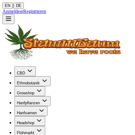
|
EN
DE
Anmelden
|
Registrieren
CBD
Ethnobotanik
Growshop
Hanfpflanzen
Hanfsamen
Headshop
Flohmarkt