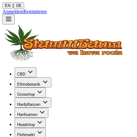
|
EN
DE
Anmelden
|
Registrieren
CBD
Ethnobotanik
Growshop
Hanfpflanzen
Hanfsamen
Headshop
Flohmarkt