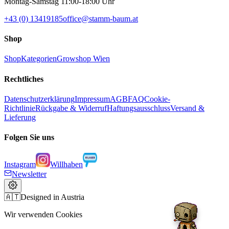
Montag-Samstag 11:00-18:00 Uhr
+43 (0) 13419185
office@stamm-baum.at
Shop
Shop
Kategorien
Growshop Wien
Rechtliches
Datenschutzerklärung
Impressum
AGB
FAQ
Cookie-
Richtlinie
Rückgabe & Widerruf
Haftungsausschluss
Versand &
Lieferung
Folgen Sie uns
Instagram
Willhaben
Newsletter
🇦🇹
Designed in Austria
Wir verwenden Cookies