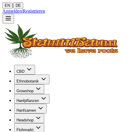
|
EN
DE
Anmelden
|
Registrieren
CBD
Ethnobotanik
Growshop
Hanfpflanzen
Hanfsamen
Headshop
Flohmarkt