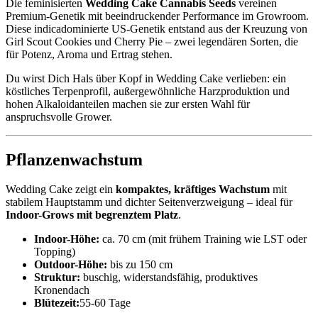
Die feminisierten
Wedding Cake Cannabis Seeds
vereinen
Premium-Genetik mit beeindruckender Performance im Growroom.
Diese indicadominierte US-Genetik entstand aus der Kreuzung von
Girl Scout Cookies und Cherry Pie – zwei legendären Sorten, die
für Potenz, Aroma und Ertrag stehen.
Du wirst Dich Hals über Kopf in Wedding Cake verlieben: ein
köstliches Terpenprofil, außergewöhnliche Harzproduktion und
hohen Alkaloidanteilen machen sie zur ersten Wahl für
anspruchsvolle Grower.
Pflanzenwachstum
Wedding Cake zeigt ein
kompaktes, kräftiges Wachstum
mit
stabilem Hauptstamm und dichter Seitenverzweigung – ideal für
Indoor-Grows mit begrenztem Platz
.
Indoor-Höhe:
ca. 70 cm (mit frühem Training wie LST oder
Topping)
Outdoor-Höhe:
bis zu 150 cm
Struktur:
buschig, widerstandsfähig, produktives
Kronendach
Blütezeit:
55-60 Tage