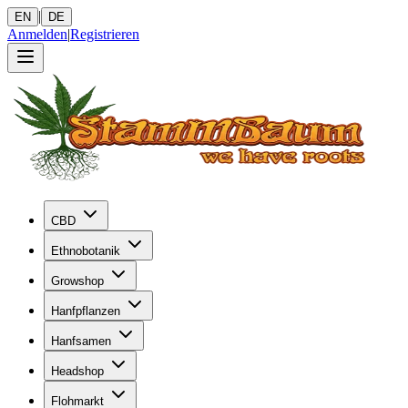
|
EN
DE
Anmelden
|
Registrieren
CBD
Ethnobotanik
Growshop
Hanfpflanzen
Hanfsamen
Headshop
Flohmarkt