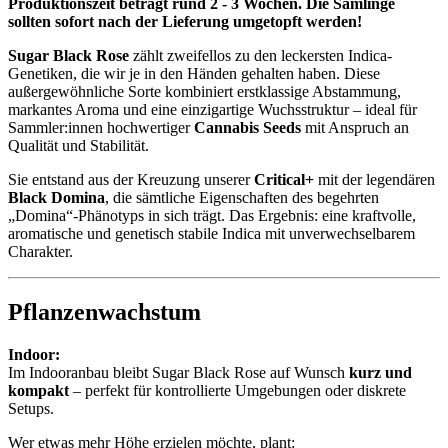
Produktionszeit beträgt rund 2 - 3 Wochen.
Die Sämlinge
sollten sofort nach der Lieferung umgetopft werden!
Sugar Black Rose
zählt zweifellos zu den leckersten Indica-
Genetiken, die wir je in den Händen gehalten haben. Diese
außergewöhnliche Sorte kombiniert erstklassige Abstammung,
markantes Aroma und eine einzigartige Wuchsstruktur – ideal für
Sammler:innen hochwertiger
Cannabis Seeds
mit Anspruch an
Qualität und Stabilität.
Sie entstand aus der Kreuzung unserer
Critical+
mit der legendären
Black Domina
, die sämtliche Eigenschaften des begehrten
„Domina“-Phänotyps in sich trägt. Das Ergebnis: eine kraftvolle,
aromatische und genetisch stabile Indica mit unverwechselbarem
Charakter.
Pflanzenwachstum
Indoor:
Im Indooranbau bleibt Sugar Black Rose auf Wunsch
kurz und
kompakt
– perfekt für kontrollierte Umgebungen oder diskrete
Setups.
Wer etwas mehr Höhe erzielen möchte, plant: