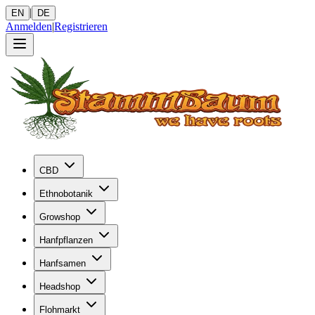
|
EN
DE
Anmelden
|
Registrieren
CBD
Ethnobotanik
Growshop
Hanfpflanzen
Hanfsamen
Headshop
Flohmarkt