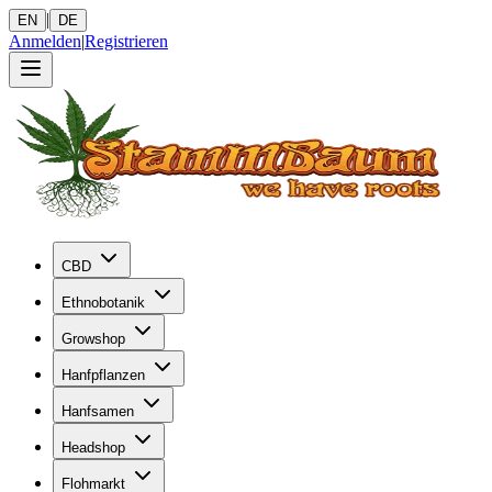
|
EN
DE
Anmelden
|
Registrieren
CBD
Ethnobotanik
Growshop
Hanfpflanzen
Hanfsamen
Headshop
Flohmarkt