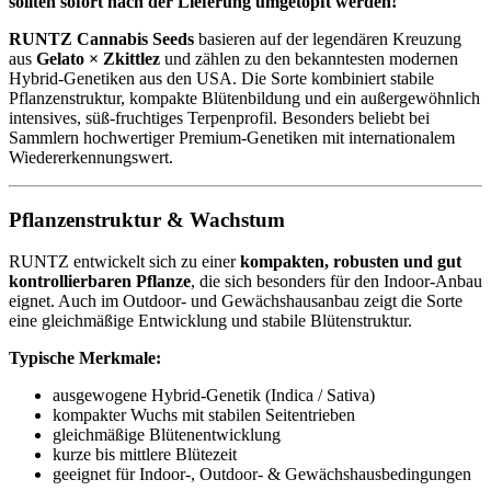
sollten sofort nach der Lieferung umgetopft werden!
RUNTZ Cannabis Seeds
basieren auf der legendären Kreuzung
aus
Gelato × Zkittlez
und zählen zu den bekanntesten modernen
Hybrid-Genetiken aus den USA. Die Sorte kombiniert stabile
Pflanzenstruktur, kompakte Blütenbildung und ein außergewöhnlich
intensives, süß-fruchtiges Terpenprofil. Besonders beliebt bei
Sammlern hochwertiger Premium-Genetiken mit internationalem
Wiedererkennungswert.
Pflanzenstruktur & Wachstum
RUNTZ entwickelt sich zu einer
kompakten, robusten und gut
kontrollierbaren Pflanze
, die sich besonders für den Indoor-Anbau
eignet. Auch im Outdoor- und Gewächshausanbau zeigt die Sorte
eine gleichmäßige Entwicklung und stabile Blütenstruktur.
Typische Merkmale:
ausgewogene Hybrid-Genetik (Indica / Sativa)
kompakter Wuchs mit stabilen Seitentrieben
gleichmäßige Blütenentwicklung
kurze bis mittlere Blütezeit
geeignet für Indoor-, Outdoor- & Gewächshausbedingungen