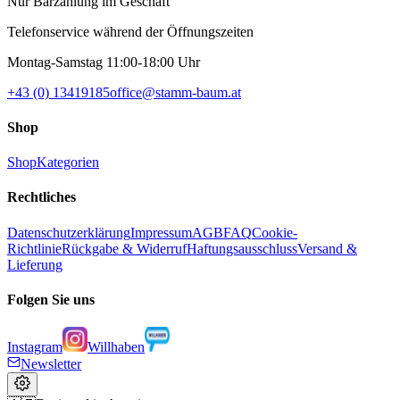
Nur Barzahlung im Geschäft
Telefonservice während der Öffnungszeiten
Montag-Samstag 11:00-18:00 Uhr
+43 (0) 13419185
office@stamm-baum.at
Shop
Shop
Kategorien
Rechtliches
Datenschutzerklärung
Impressum
AGB
FAQ
Cookie-
Richtlinie
Rückgabe & Widerruf
Haftungsausschluss
Versand &
Lieferung
Folgen Sie uns
Instagram
Willhaben
Newsletter