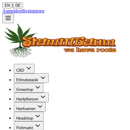
|
EN
DE
Anmelden
|
Registrieren
CBD
Ethnobotanik
Growshop
Hanfpflanzen
Hanfsamen
Headshop
Flohmarkt