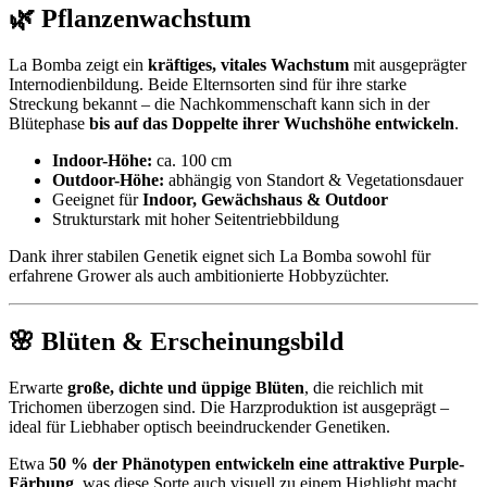
🌿 Pflanzenwachstum
La Bomba zeigt ein
kräftiges, vitales Wachstum
mit ausgeprägter
Internodienbildung. Beide Elternsorten sind für ihre starke
Streckung bekannt – die Nachkommenschaft kann sich in der
Blütephase
bis auf das Doppelte ihrer Wuchshöhe entwickeln
.
Indoor-Höhe:
ca. 100 cm
Outdoor-Höhe:
abhängig von Standort & Vegetationsdauer
Geeignet für
Indoor, Gewächshaus & Outdoor
Strukturstark mit hoher Seitentriebbildung
Dank ihrer stabilen Genetik eignet sich La Bomba sowohl für
erfahrene Grower als auch ambitionierte Hobbyzüchter.
🌸 Blüten & Erscheinungsbild
Erwarte
große, dichte und üppige Blüten
, die reichlich mit
Trichomen überzogen sind. Die Harzproduktion ist ausgeprägt –
ideal für Liebhaber optisch beeindruckender Genetiken.
Etwa
50 % der Phänotypen entwickeln eine attraktive Purple-
Färbung
, was diese Sorte auch visuell zu einem Highlight macht.