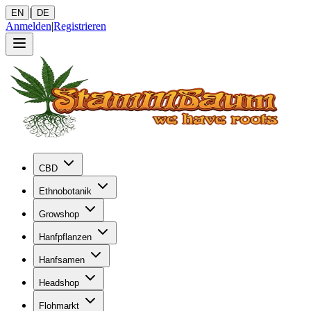
|
EN
DE
Anmelden
|
Registrieren
CBD
Ethnobotanik
Growshop
Hanfpflanzen
Hanfsamen
Headshop
Flohmarkt