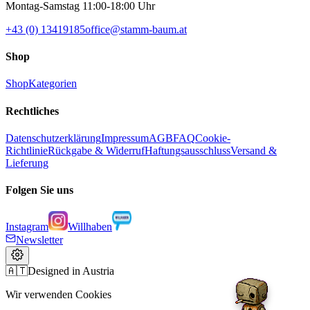
Montag-Samstag 11:00-18:00 Uhr
+43 (0) 13419185
office@stamm-baum.at
Shop
Shop
Kategorien
Rechtliches
Datenschutzerklärung
Impressum
AGB
FAQ
Cookie-
Richtlinie
Rückgabe & Widerruf
Haftungsausschluss
Versand &
Lieferung
Folgen Sie uns
Instagram
Willhaben
Newsletter
🇦🇹
Designed in Austria
Wir verwenden Cookies