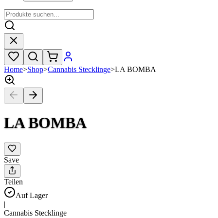
Home
>
Shop
>
Cannabis Stecklinge
>
LA BOMBA
LA BOMBA
Save
Teilen
Auf Lager
|
Cannabis Stecklinge