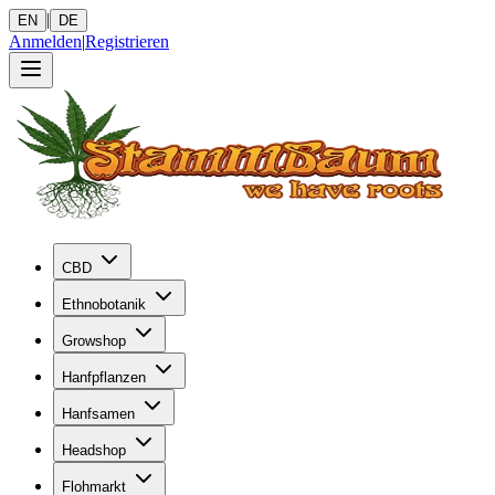
|
EN
DE
Anmelden
|
Registrieren
CBD
Ethnobotanik
Growshop
Hanfpflanzen
Hanfsamen
Headshop
Flohmarkt