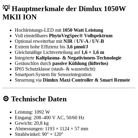
💡 Hauptmerkmale der Dimlux 1050W
MKII ION
Hochleistungs-LED mit
1050 Watt Leistung
Voll einstellbares
PhytoVegSpec® Vollspektrum
Optional erweiterbar mit
NIR / UV-A / UV-B
Extrem hohe Effizienz bis
3,6 µmol/J
Gleichmäßige Lichtverteilung auf
1,6 × 1,6 m
Integrierte
Kaltplasma- & Negativionen-Technologie
Geräuschlos durch
passive Kühlung (lüfterlos)
IP65 Schutzklasse (staub- & wasserdicht)
Smartport-System für Sensorintegration
Steuerung via
Dimlux Maxi Controller & Smart Remote
⚙️ Technische Daten
Leistung: 1092 W
Eingang: 208–400 V AC, 50/60 Hz
Gewicht: 20,8 kg
Abmessungen: 1193 × 1124 × 57 mm
Strahlwinkel: 90° × 120°