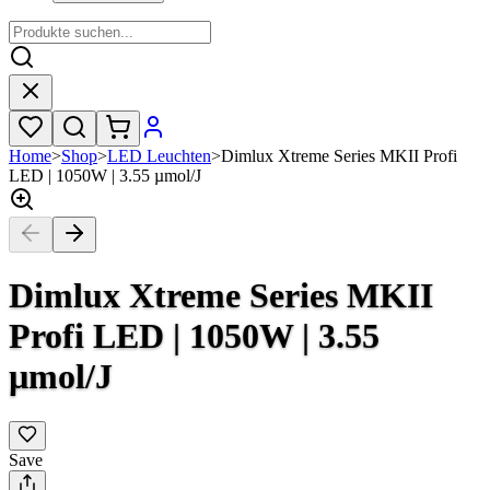
Home
>
Shop
>
LED Leuchten
>
Dimlux Xtreme Series MKII Profi
LED | 1050W | 3.55 µmol/J
Dimlux Xtreme Series MKII
Profi LED | 1050W | 3.55
µmol/J
Save