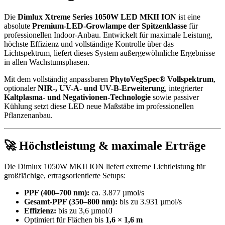
Die
Dimlux Xtreme Series 1050W LED MKII ION
ist eine
absolute
Premium-LED-Growlampe der Spitzenklasse
für
professionellen Indoor-Anbau. Entwickelt für maximale Leistung,
höchste Effizienz und vollständige Kontrolle über das
Lichtspektrum, liefert dieses System außergewöhnliche Ergebnisse
in allen Wachstumsphasen.
Mit dem vollständig anpassbaren
PhytoVegSpec® Vollspektrum
,
optionaler
NIR-, UV-A- und UV-B-Erweiterung
, integrierter
Kaltplasma- und Negativionen-Technologie
sowie passiver
Kühlung setzt diese LED neue Maßstäbe im professionellen
Pflanzenanbau.
🚀 Höchstleistung & maximale Erträge
Die Dimlux 1050W MKII ION liefert extreme Lichtleistung für
großflächige, ertragsorientierte Setups:
PPF (400–700 nm):
ca. 3.877 µmol/s
Gesamt-PPF (350–800 nm):
bis zu 3.931 µmol/s
Effizienz:
bis zu 3,6 µmol/J
Optimiert für Flächen bis
1,6 × 1,6 m