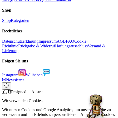
Shop
Shop
Kategorien
Rechtliches
Datenschutzerklärung
Impressum
AGB
FAQ
Cookie-
Richtlinie
Rückgabe & Widerruf
Haftungsausschluss
Versand &
Lieferung
Folgen Sie uns
Instagram
Willhaben
Newsletter
🇦🇹
Designed in Austria
Wir verwenden Cookies
Wir nutzen Cookies und Google Analytics, um unsere Website zu
verbessern und Ihr Erlebnis zu personalisieren. Analytische Cookies