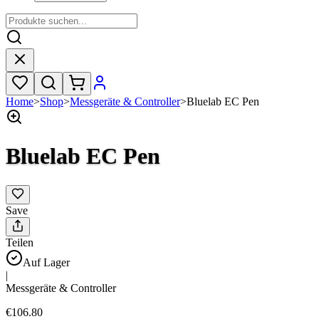
Home
>
Shop
>
Messgeräte & Controller
>
Bluelab EC Pen
Bluelab EC Pen
Save
Teilen
Auf Lager
|
Messgeräte & Controller
€106.80