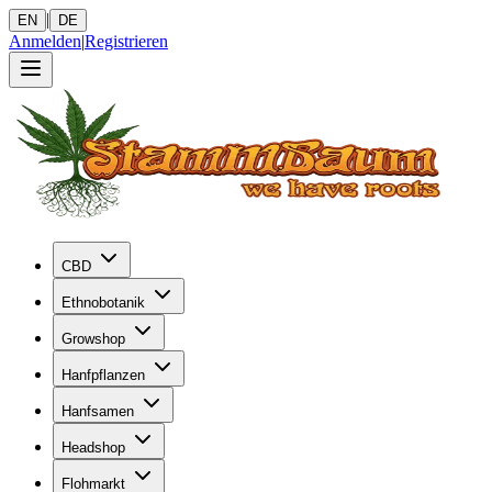
|
EN
DE
Anmelden
|
Registrieren
CBD
Ethnobotanik
Growshop
Hanfpflanzen
Hanfsamen
Headshop
Flohmarkt