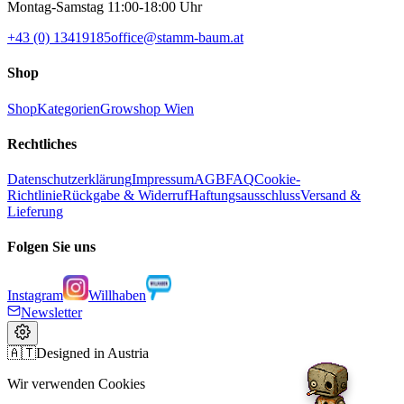
Montag-Samstag 11:00-18:00 Uhr
+43 (0) 13419185
office@stamm-baum.at
Shop
Shop
Kategorien
Growshop Wien
Rechtliches
Datenschutzerklärung
Impressum
AGB
FAQ
Cookie-
Richtlinie
Rückgabe & Widerruf
Haftungsausschluss
Versand &
Lieferung
Folgen Sie uns
Instagram
Willhaben
Newsletter
🇦🇹
Designed in Austria
Wir verwenden Cookies