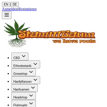
|
EN
DE
Anmelden
|
Registrieren
CBD
Ethnobotanik
Growshop
Hanfpflanzen
Hanfsamen
Headshop
Flohmarkt