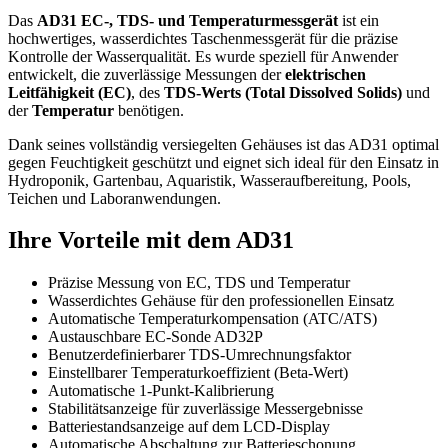
Das
AD31 EC-, TDS- und Temperaturmessgerät
ist ein
hochwertiges, wasserdichtes Taschenmessgerät für die präzise
Kontrolle der Wasserqualität. Es wurde speziell für Anwender
entwickelt, die zuverlässige Messungen der
elektrischen
Leitfähigkeit (EC)
, des
TDS-Werts (Total Dissolved Solids)
und
der
Temperatur
benötigen.
Dank seines vollständig versiegelten Gehäuses ist das AD31 optimal
gegen Feuchtigkeit geschützt und eignet sich ideal für den Einsatz in
Hydroponik, Gartenbau, Aquaristik, Wasseraufbereitung, Pools,
Teichen und Laboranwendungen.
Ihre Vorteile mit dem AD31
Präzise Messung von EC, TDS und Temperatur
Wasserdichtes Gehäuse für den professionellen Einsatz
Automatische Temperaturkompensation (ATC/ATS)
Austauschbare EC-Sonde AD32P
Benutzerdefinierbarer TDS-Umrechnungsfaktor
Einstellbarer Temperaturkoeffizient (Beta-Wert)
Automatische 1-Punkt-Kalibrierung
Stabilitätsanzeige für zuverlässige Messergebnisse
Batteriestandsanzeige auf dem LCD-Display
Automatische Abschaltung zur Batterieschonung