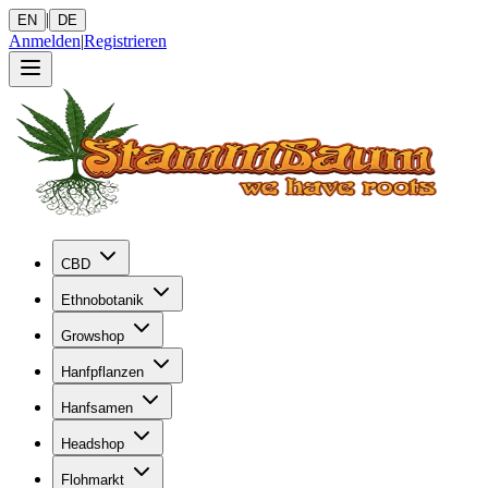
|
EN
DE
Anmelden
|
Registrieren
CBD
Ethnobotanik
Growshop
Hanfpflanzen
Hanfsamen
Headshop
Flohmarkt