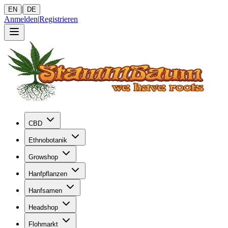
|
EN
DE
Anmelden
|
Registrieren
CBD
Ethnobotanik
Growshop
Hanfpflanzen
Hanfsamen
Headshop
Flohmarkt