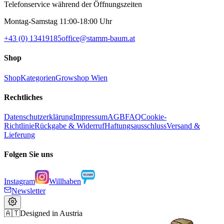
Telefonservice während der Öffnungszeiten
Montag-Samstag 11:00-18:00 Uhr
+43 (0) 13419185
office@stamm-baum.at
Shop
Shop
Kategorien
Growshop Wien
Rechtliches
Datenschutzerklärung
Impressum
AGB
FAQ
Cookie-
Richtlinie
Rückgabe & Widerruf
Haftungsausschluss
Versand &
Lieferung
Folgen Sie uns
Instagram
Willhaben
Newsletter
🇦🇹
Designed in Austria