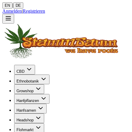
|
EN
DE
Anmelden
|
Registrieren
CBD
Ethnobotanik
Growshop
Hanfpflanzen
Hanfsamen
Headshop
Flohmarkt