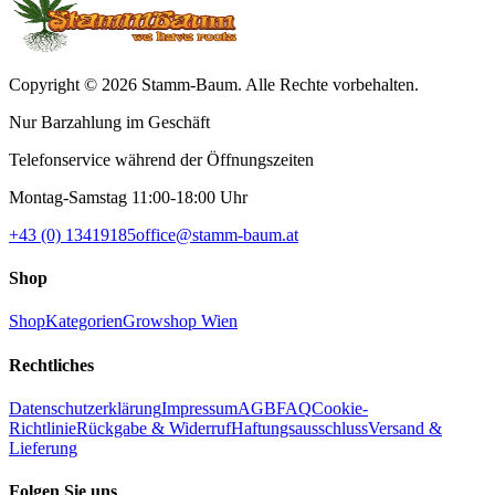
Copyright © 2026 Stamm-Baum. Alle Rechte vorbehalten.
Nur Barzahlung im Geschäft
Telefonservice während der Öffnungszeiten
Montag-Samstag 11:00-18:00 Uhr
+43 (0) 13419185
office@stamm-baum.at
Shop
Shop
Kategorien
Growshop Wien
Rechtliches
Datenschutzerklärung
Impressum
AGB
FAQ
Cookie-
Richtlinie
Rückgabe & Widerruf
Haftungsausschluss
Versand &
Lieferung
Folgen Sie uns