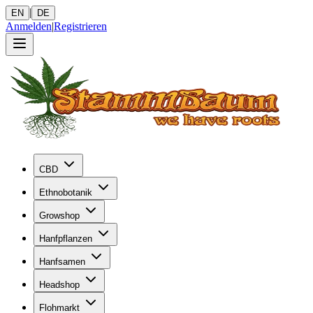
|
EN
DE
Anmelden
|
Registrieren
CBD
Ethnobotanik
Growshop
Hanfpflanzen
Hanfsamen
Headshop
Flohmarkt