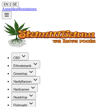
|
EN
DE
Anmelden
|
Registrieren
CBD
Ethnobotanik
Growshop
Hanfpflanzen
Hanfsamen
Headshop
Flohmarkt