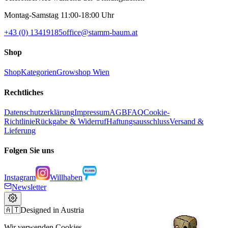
Montag-Samstag 11:00-18:00 Uhr
+43 (0) 13419185
office@stamm-baum.at
Shop
Shop
Kategorien
Growshop Wien
Rechtliches
Datenschutzerklärung
Impressum
AGB
FAQ
Cookie-
Richtlinie
Rückgabe & Widerruf
Haftungsausschluss
Versand &
Lieferung
Folgen Sie uns
Instagram
Willhaben
Newsletter
🇦🇹
Designed in Austria
Wir verwenden Cookies