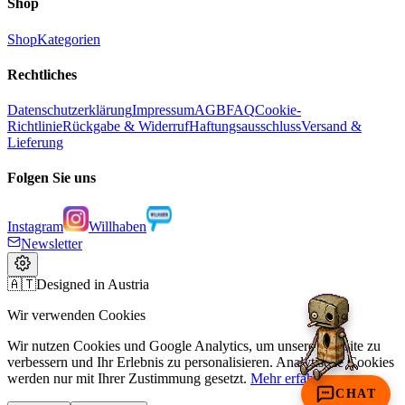
Shop
Shop
Kategorien
Rechtliches
Datenschutzerklärung
Impressum
AGB
FAQ
Cookie-
Richtlinie
Rückgabe & Widerruf
Haftungsausschluss
Versand &
Lieferung
Folgen Sie uns
Instagram
Willhaben
Newsletter
🇦🇹
Designed in Austria
Wir verwenden Cookies
Wir nutzen Cookies und Google Analytics, um unsere Website zu
verbessern und Ihr Erlebnis zu personalisieren. Analytische Cookies
werden nur mit Ihrer Zustimmung gesetzt.
Mehr erfahren
CHAT