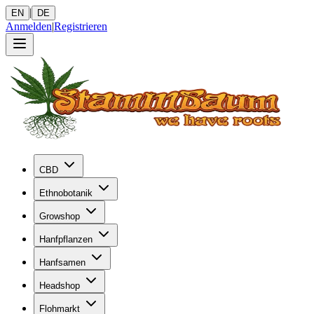
|
EN
DE
Anmelden
|
Registrieren
CBD
Ethnobotanik
Growshop
Hanfpflanzen
Hanfsamen
Headshop
Flohmarkt