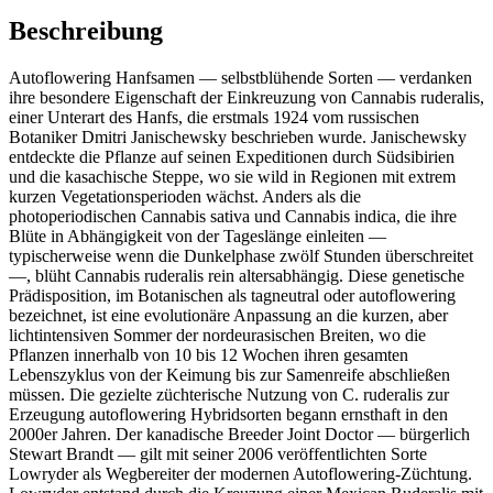
Beschreibung
Autoflowering Hanfsamen — selbstblühende Sorten — verdanken
ihre besondere Eigenschaft der Einkreuzung von Cannabis ruderalis,
einer Unterart des Hanfs, die erstmals 1924 vom russischen
Botaniker Dmitri Janischewsky beschrieben wurde. Janischewsky
entdeckte die Pflanze auf seinen Expeditionen durch Südsibirien
und die kasachische Steppe, wo sie wild in Regionen mit extrem
kurzen Vegetationsperioden wächst. Anders als die
photoperiodischen Cannabis sativa und Cannabis indica, die ihre
Blüte in Abhängigkeit von der Tageslänge einleiten —
typischerweise wenn die Dunkelphase zwölf Stunden überschreitet
—, blüht Cannabis ruderalis rein altersabhängig. Diese genetische
Prädisposition, im Botanischen als tagneutral oder autoflowering
bezeichnet, ist eine evolutionäre Anpassung an die kurzen, aber
lichtintensiven Sommer der nordeurasischen Breiten, wo die
Pflanzen innerhalb von 10 bis 12 Wochen ihren gesamten
Lebenszyklus von der Keimung bis zur Samenreife abschließen
müssen. Die gezielte züchterische Nutzung von C. ruderalis zur
Erzeugung autoflowering Hybridsorten begann ernsthaft in den
2000er Jahren. Der kanadische Breeder Joint Doctor — bürgerlich
Stewart Brandt — gilt mit seiner 2006 veröffentlichten Sorte
Lowryder als Wegbereiter der modernen Autoflowering-Züchtung.