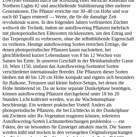
Lowryder entstand durch die Kreuzung einer Mexican Ruderalis mit
Northern Lights #2 und anschließende Stabilisierung über mehrere
Generationen. Die Pflanze erreichte nur 30–40 cm Höhe und war
nach 60 Tagen erntereif — Werte, die für die damalige Zeit
revolutionär waren. In den folgenden Jahren verfeinerten Züchter
weltweit die Technik, indem sie autoflowering Pflanzen mehrfach
mit photoperiodischen Elitesorten rückkreuzten, um den Ertrag und
das Terpenprofil zu verbessern, ohne die selbstblühende Eigenschaft
zu verlieren. Heutige autoflowering Sorten erreichen Erträge, die
denen photoperiodischer Pflanzen kaum nachstehen, bei
gleichbleibend kurzer Lebensdauer von 8 bis 12 Wochen von
Samen bis Ernte. In unserem Geschäft in der Meinhartsdorfer Gasse
10, Wien 1150, umfasst das Autoflowering-Sortiment Sorten
verschiedener internationaler Breeder. Die Pflanzen dieser Sorten
bleiben mit 40 bis 120 cm Höhe kompakt und eignen sich besonders
für Balkone, Terrassen und kleine Indoor-Setups, bei denen die
Höhe limitierend ist. Da sie keine separate Dunkelphase benötigen,
können autoflowering Pflanzen durchgehend unter 18 bis 20
Stunden Licht kultiviert werden, was die Wachstumsphase
beschleunigt. Ein weiterer praktischer Vorteil: Anders als
photoperiodische Pflanzen, die bei Lichtlecks in der Dunkelphase
mit Zwittern oder Re-Vegetation reagieren können, tolerieren
Autoflowering-Sorten Lichtunterbrechungen problemlos — ein
Faktor, der sie besonders für Einsteiger attraktiv macht. Die Samen
werden kühl und trocken in den versiegelten Originalverpackungen