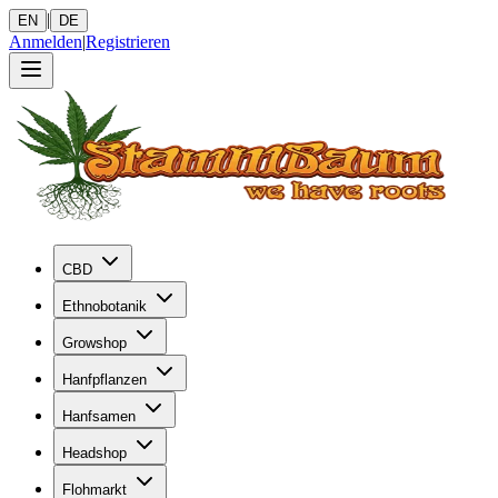
|
EN
DE
Anmelden
|
Registrieren
CBD
Ethnobotanik
Growshop
Hanfpflanzen
Hanfsamen
Headshop
Flohmarkt