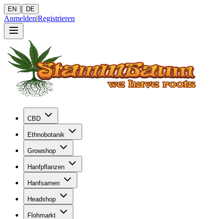
|
EN
DE
Anmelden
|
Registrieren
CBD
Ethnobotanik
Growshop
Hanfpflanzen
Hanfsamen
Headshop
Flohmarkt