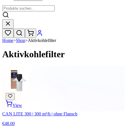
Home
>
Shop
>
Aktivkohlefilter
Aktivkohlefilter
View
CAN LITE 300 | 300 m³/h | ohne Flansch
€48.00